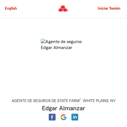
Pasar
al
English
Iniciar Sesión
contenido
principal
Comienzo
del
contenido
principal
®
AGENTE DE SEGUROS DE STATE FARM
,
WHITE PLAINS
, NY
Edgar Almanzar