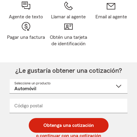
Agente de texto
Llamar al agente
Email al agente
Pagar una factura
Obtén una tarjeta
de identificación
¿Le gustaría obtener una cotización?
Seleccione un producto
Seleccione
un
nombre
de
producto
del
Código postal
Ingresa
Ingresa
_____
menú
un
un
desplegable
código
código
postal
postal
Obtenga una cotización
de
de
5
5
o continuar con una cotización