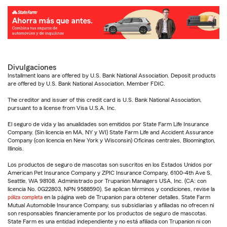
Divulgaciones
Installment loans are offered by U.S. Bank National Association. Deposit products
are offered by U.S. Bank National Association. Member FDIC.
The creditor and issuer of this credit card is U.S. Bank National Association,
pursuant to a license from Visa U.S.A. Inc.
El seguro de vida y las anualidades son emitidos por State Farm Life Insurance
Company. (Sin licencia en MA, NY y WI) State Farm Life and Accident Assurance
Company (con licencia en New York y Wisconsin) Oficinas centrales, Bloomington,
Illinois.
Los productos de seguro de mascotas son suscritos en los Estados Unidos por
American Pet Insurance Company y ZPIC Insurance Company, 6100-4th Ave S,
Seattle, WA 98108. Administrado por Trupanion Managers USA, Inc. (CA: con
licencia No. 0G22803, NPN 9588590). Se aplican términos y condiciones, revise la
póliza completa
en la página web de Trupanion para obtener detalles. State Farm
Mutual Automobile Insurance Company, sus subsidiarias y afiliadas no ofrecen ni
son responsables financieramente por los productos de seguro de mascotas.
State Farm es una entidad independiente y no está afiliada con Trupanion ni con